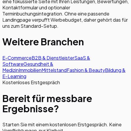
eine fokussierte Seite mit Ihren Leistungen, Bewertungen,
Kontaktformular und optionaler
Terminbuchungsintegration. Ohne eine passende
Landingpage verpufft Werbebudget, daher gehört das für
uns zum Standard-Setup.
Weitere Branchen
E-Commerce
B2B & Dienstleister
SaaS &
Software
Gesundheit &
Medizin
Immobilien
Mittelstand
Fashion & Beauty
Bildung &
E-Learning
Kostenloses Erstgespräch
Bereit für messbare
Ergebnisse?
Starten Sie mit einem kostenlosen Erstgespräch. Keine
Verpflichtungen, nur Klarheit.