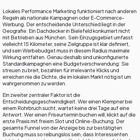
Lokales Performance Marketing funktioniert nach anderen
Regeln als nationale Kampagnen oder E-Commerce-
Werbung. Der entscheidende Unterschied liegt in der
Geografie: Ein Dachdecker in Bielefeld konkurriert nicht
mit Betrieben aus München. Sein Einzugsgebiet umfasst
vielleicht 15 Kilometer, seine Zielgruppe ist klar definiert,
und sein Werbebudget muss in diesem Radius maximale
Wirkung entfalten. Genau deshalb sind unkonfigurierte
Standardkampagnen eine Budgetverschwendung: Sie
streuen zu breit, bezahlen für irrelevante Klicks und
erreichen nie die Dichte, die im lokalen Markt nötig ist um
wahrgenommen zu werden.
Ein zweiter zentraler Faktor ist die
Entscheidungsgeschwindigkeit. Wer einen Klempner bei
einem Rohrbruch sucht, wartet keine drei Tage auf eine
Antwort. Wer einen Friseurtermin buchen will, klickt auf die
erste Praxis mit freiem Slot und Online-Buchung. Der
gesamte Funnel von der Anzeige bis zur bestätigten
Buchung muss so reibungslos sein, dass Interessenten