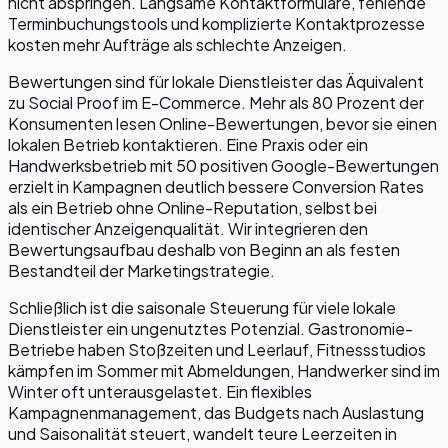
nicht abspringen. Langsame Kontaktformulare, fehlende
Terminbuchungstools und komplizierte Kontaktprozesse
kosten mehr Aufträge als schlechte Anzeigen.
Bewertungen sind für lokale Dienstleister das Äquivalent
zu Social Proof im E-Commerce. Mehr als 80 Prozent der
Konsumenten lesen Online-Bewertungen, bevor sie einen
lokalen Betrieb kontaktieren. Eine Praxis oder ein
Handwerksbetrieb mit 50 positiven Google-Bewertungen
erzielt in Kampagnen deutlich bessere Conversion Rates
als ein Betrieb ohne Online-Reputation, selbst bei
identischer Anzeigenqualität. Wir integrieren den
Bewertungsaufbau deshalb von Beginn an als festen
Bestandteil der Marketingstrategie.
Schließlich ist die saisonale Steuerung für viele lokale
Dienstleister ein ungenutztes Potenzial. Gastronomie-
Betriebe haben Stoßzeiten und Leerlauf, Fitnessstudios
kämpfen im Sommer mit Abmeldungen, Handwerker sind im
Winter oft unterausgelastet. Ein flexibles
Kampagnenmanagement, das Budgets nach Auslastung
und Saisonalität steuert, wandelt teure Leerzeiten in