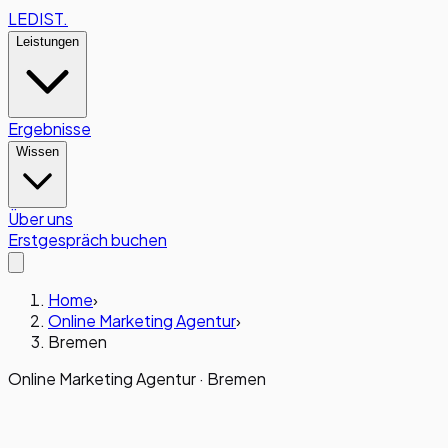
LEDIST
.
Leistungen
Ergebnisse
Wissen
Über uns
Erstgespräch buchen
Home
›
Online Marketing Agentur
›
Bremen
Online Marketing Agentur ·
Bremen