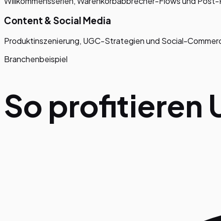
Willkommensserien, Warenkorbabbrecher-Flows und Post
Content & Social Media
Produktinszenierung, UGC-Strategien und Social-Commerc
Branchenbeispiel
So profitieren