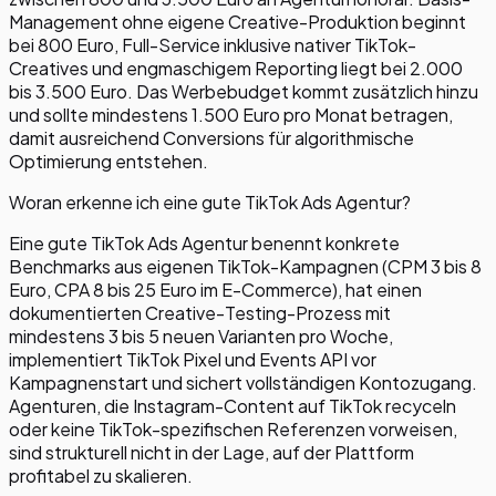
Management ohne eigene Creative-Produktion beginnt
bei 800 Euro, Full-Service inklusive nativer TikTok-
Creatives und engmaschigem Reporting liegt bei 2.000
bis 3.500 Euro. Das Werbebudget kommt zusätzlich hinzu
und sollte mindestens 1.500 Euro pro Monat betragen,
damit ausreichend Conversions für algorithmische
Optimierung entstehen.
Woran erkenne ich eine gute TikTok Ads Agentur?
Eine gute TikTok Ads Agentur benennt konkrete
Benchmarks aus eigenen TikTok-Kampagnen (CPM 3 bis 8
Euro, CPA 8 bis 25 Euro im E-Commerce), hat einen
dokumentierten Creative-Testing-Prozess mit
mindestens 3 bis 5 neuen Varianten pro Woche,
implementiert TikTok Pixel und Events API vor
Kampagnenstart und sichert vollständigen Kontozugang.
Agenturen, die Instagram-Content auf TikTok recyceln
oder keine TikTok-spezifischen Referenzen vorweisen,
sind strukturell nicht in der Lage, auf der Plattform
profitabel zu skalieren.