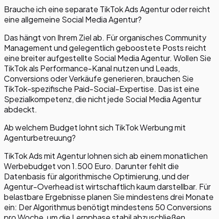
Brauche ich eine separate TikTok Ads Agentur oder reicht
eine allgemeine Social Media Agentur?
Das hängt von Ihrem Ziel ab. Für organisches Community
Management und gelegentlich geboostete Posts reicht
eine breiter aufgestellte Social Media Agentur. Wollen Sie
TikTok als Performance-Kanal nutzen und Leads,
Conversions oder Verkäufe generieren, brauchen Sie
TikTok-spezifische Paid-Social-Expertise. Das ist eine
Spezialkompetenz, die nicht jede Social Media Agentur
abdeckt.
Ab welchem Budget lohnt sich TikTok Werbung mit
Agenturbetreuung?
TikTok Ads mit Agentur lohnen sich ab einem monatlichen
Werbebudget von 1.500 Euro. Darunter fehlt die
Datenbasis für algorithmische Optimierung, und der
Agentur-Overhead ist wirtschaftlich kaum darstellbar. Für
belastbare Ergebnisse planen Sie mindestens drei Monate
ein: Der Algorithmus benötigt mindestens 50 Conversions
pro Woche, um die Lernphase stabil abzuschließen.