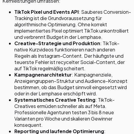
Kernleistungen umfassen:
TikTok Pixel und Events API
: Sauberes Conversion-
Tracking ist die Grundvoraussetzung für
algorithmische Optimierung. Ohne korrekt
implementiertes Pixel optimiert TikTok unkontrolliert
und verbrennt Budget in der Lernphase.
Creative-Strategie und Produktion
: TikTok-
native Kurzvideos funktionieren nach anderen
Regeln als Instagram-Content. Der häufigste und
teuerste Fehler ist recycelter Social-Content, der
auf TikTok regelmäßig scheitert.
Kampagnenarchitektur
: Kampagnenziele,
Anzeigengruppen-Struktur und Audience-Konzept
bestimmen, ob das Budget sinnvoll eingesetzt wird
oder in der Lernphase erschöpft wird.
Systematisches Creative Testing
: TikTok-
Creatives ermüden schneller als auf Meta.
Professionelle Agenturen testen 3 bis 8 neue
Varianten pro Woche und skalieren Gewinner
konsequent.
Reporting und laufende Optimierung
: